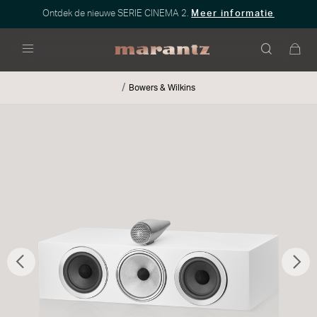
Ontdek de nieuwe SERIE CINEMA 2.
Meer informatie
Menu
Bowers & Wilkins
Vorige
Vo