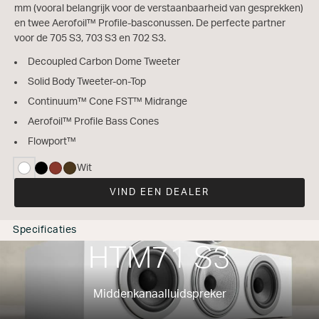
mm (vooral belangrijk voor de verstaanbaarheid van gesprekken)
en twee Aerofoil™ Profile-basconussen. De perfecte partner
voor de 705 S3, 703 S3 en 702 S3.
Decoupled Carbon Dome Tweeter
Solid Body Tweeter-on-Top
Continuum™ Cone FST™ Midrange
Aerofoil™ Profile Bass Cones
Flowport™
Wit
geselecteerd
VIND EEN DEALER
Specificaties
HTM71 S3
Middenkanaalluidspreker