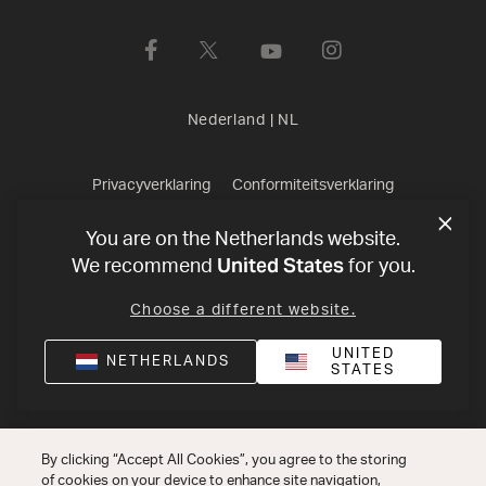
Nederland
|
NL
Privacyverklaring
Conformiteitsverklaring
Verkoopvoorwaarden
©
2026
Harman International Industries,
You are on the Netherlands website.
United States
We recommend
for you.
Incorporated. All rights reserved.
Choose a different website.
UNITED
NETHERLANDS
STATES
By clicking “Accept All Cookies”, you agree to the storing
of cookies on your device to enhance site navigation,