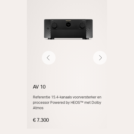
Vorige
Volgende
AV 10
AMP 10
Referentie 15.4-kanaals voorversterker en
Referentie 1
processor Powered by HEOS™ met Dolby
Atmos, 200
Atmos
€ 7.300
€ 7.300