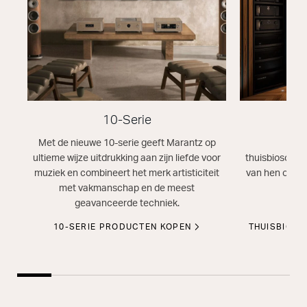
10-Serie
T
Met de nieuwe 10-serie geeft Marantz op
Ontd
ultieme wijze uitdrukking aan zijn liefde voor
thuisbioscoop
muziek en combineert het merk artisticiteit
van hen onder
met vakmanschap en de meest
dat
geavanceerde techniek.
10-SERIE PRODUCTEN KOPEN
THUISBIOS