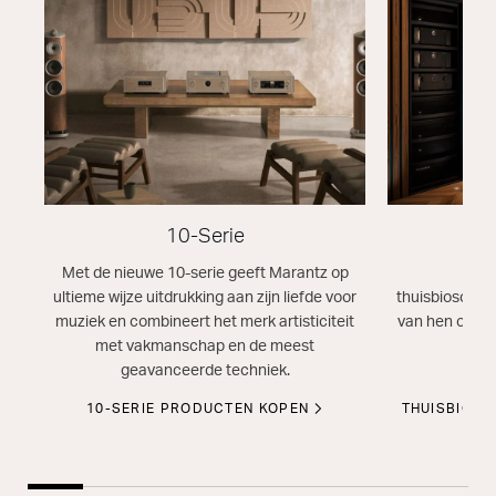
10-Serie
T
Met de nieuwe 10-serie geeft Marantz op
Ontd
ultieme wijze uitdrukking aan zijn liefde voor
thuisbioscoop
muziek en combineert het merk artisticiteit
van hen onder
met vakmanschap en de meest
dat
geavanceerde techniek.
10-SERIE PRODUCTEN KOPEN
THUISBIOS