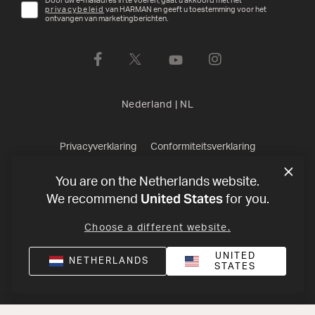
Door uw e-mailadres in te voeren, gaat u akkoord met het
privacybeleid
van HARMAN en geeft u toestemming voor het
ontvangen van marketingberichten.
Nederland
|
NL
Privacyverklaring
Conformiteitsverklaring
Verkoopvoorwaarden
©
2026
Harman International Industries,
You are on the Netherlands website.
United States
We recommend
for you.
Incorporated. All rights reserved.
Choose a different website.
UNITED
NETHERLANDS
STATES