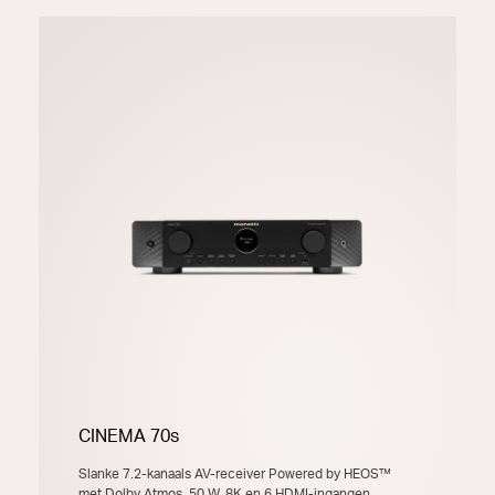
CINEMA 70s
Slanke 7.2-kanaals AV-receiver Powered by HEOS™
met Dolby Atmos, 50 W, 8K en 6 HDMI-ingangen