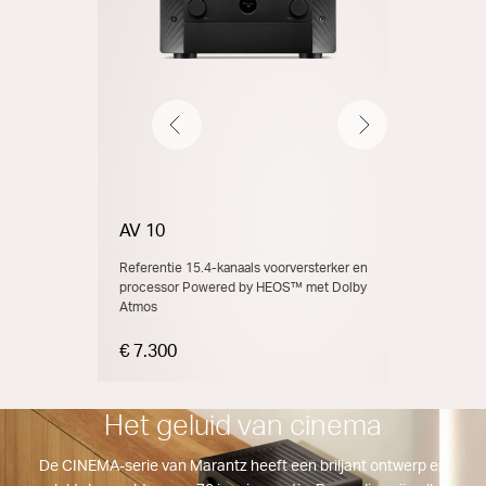
Vorige
Volgende
AV 10
AMP 10
Referentie 15.4-kanaals voorversterker en
Referentie 1
processor Powered by HEOS™ met Dolby
Atmos, 200
Atmos
€ 7.300
€ 7.300
Het geluid van cinema
De CINEMA-serie van Marantz heeft een briljant ontwerp en