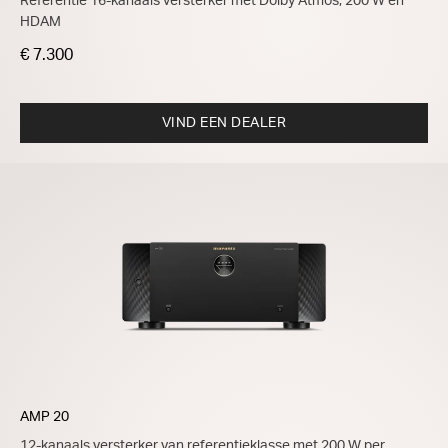
Referentie 16-kanaals versterker met Dolby Atmos, 200 W en
HDAM
€ 7.300
VIND EEN DEALER
AMP 20
12-kanaals versterker van referentieklasse met 200 W per