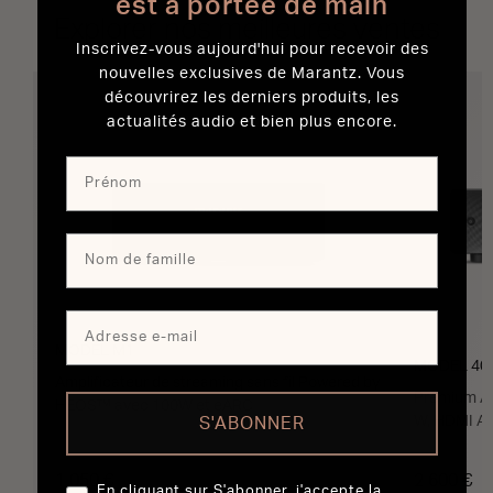
est à portée de main
Explorer nos meilleures ventes
Inscrivez-vous aujourd'hui pour recevoir des
nouvelles exclusives de Marantz. Vous
découvrirez les derniers produits, les
actualités audio et bien plus encore.
MODEL M1
MODEL 40
Amplificateur de streaming sans fil Powered by
Premium Am
HEOS™ avec 100W et eARC
W, HDMI A
S'ABONNER
1 050 €
2 600 €
En cliquant sur S'abonner, j'accepte la