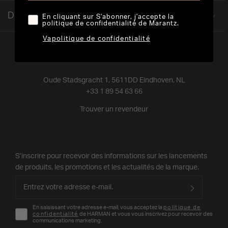
Découvrir
En cliquant sur S'abonner, j'accepte la
politique de confidentialité de Marantz.
Vapolitique de confidentialité
Oude Stadsgracht 1, 5611DD Eindhoven, NL
+33 1 89 54 63 66
Trouver un revendeur
S’inscrire pour recevoir des informations sur les lancements
de produits, les promotions et les actualités de la marque.
En saisissant votre adresse e-mail, vous acceptez la
politique de
confidentialité
de HARMAN et vous vous inscrivez pour recevoir des
communications marketing.