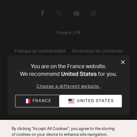
France
|
FR
Politique de confidentialité
Déclaration de conformité
Conditions de Vente
©
2026
Harman International Industries,
You are on the France website.
United States
We recommend
for you.
Incorporated. All rights reserved.
Choose a different website.
FRANCE
UNITED STATES
By clicking “Accept All Cookies”, you agree to the storing
of cookies on your device to enhance site navigation,