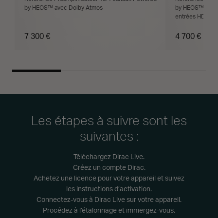
by HEOS™ avec Dolby Atmos
by HEOS™ avec 
entrées HDMI
7 300 €
4 700 €
Les étapes à suivre sont les
suivantes :
Téléchargez Dirac Live.
Créez un compte Dirac.
Achetez une licence pour votre appareil et suivez
les instructions d’activation.
Connectez-vous à Dirac Live sur votre appareil.
Procédez à l’étalonnage et immergez-vous.