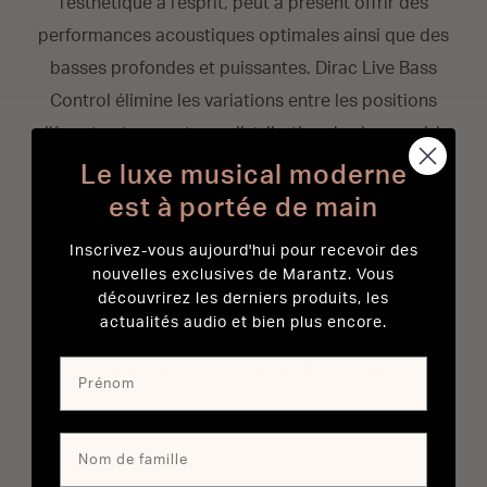
l’esthétique à l’esprit, peut à présent offrir des
performances acoustiques optimales ainsi que des
basses profondes et puissantes. Dirac Live Bass
Control élimine les variations entre les positions
d’écoute et permet une distribution des basses à la
fois fluide et homogène dans toute la pièce, peu
Le luxe musical moderne
importe l’emplacement où se trouve votre caisson
est à portée de main
de grave.
Inscrivez-vous aujourd'hui pour recevoir des
nouvelles exclusives de Marantz. Vous
découvrirez les derniers produits, les
actualités audio et bien plus encore.
Avantages du contrôle des
basses