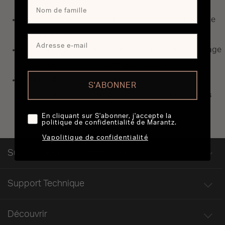
être corrects.
Toutes les réparations doivent être réalisées par une
station agréée.
Les dégats causés par la foudre, l'eau, le feu, un usage
abusif ou négligent ne sont pas couverts.
L'appareil ne doit pas avoir été modifié pour être
S'ABONNER
utilisé dans d'autres pays à cause du voltage et des
règles de sécurité.
En cliquant sur S'abonner, j'accepte la
politique de confidentialité de Marantz.
Vapolitique de confidentialité
Support pour les Commandes
Support Technique
Découvrir