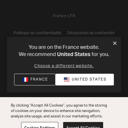
France
|
FR
Politique de confidentialité
Déclaration de conformité
Conditions de Vente
©
2026
Harman International Industries,
You are on the France website.
United States
We recommend
for you.
Incorporated. All rights reserved.
Choose a different website.
FRANCE
UNITED STATES
By clicking “Accept All Cookies”, you agree to the storing
of cookies on your device to enhance site navigation,
analyze site usage, and assist in our marketing efforts.
Cookies Settings
Accept All Cookies