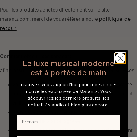
Pour les produits achetés directement sur le site
marantz.com, merci de vous référer à notre
politique de
retour
.
Comment obtenir ces services:
Le luxe musical moderne
afin d'assurer au consommateur l'obtention de ces services:
est à portée de main
Vous devez vous procurer une copie de votre facture
Inscrivez-vous aujourd'hui pour recevoir des
nouvelles exclusives de Marantz. Vous
originale ou du récépissé d'achat en cas de paiement
découvrirez les derniers produits, les
en liquide.
actualités audio et bien plus encore.
Vous devez vous assurer que votre appareil sera
réparé par une station agréée.
Le type de l'appareil et les numéros de séries doivent