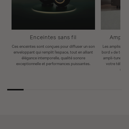
Enceintes sans fil
Amplis 
Ces enceintes sont conçues pour diffuser un son
Les amplis-tune
enveloppant qui remplit l'espace, tout en alliant
bord » de tout 
élégance intemporelle, qualité sonore
ampli-tuner AV
exceptionnelle et performances puissantes.
votre télévise
subti