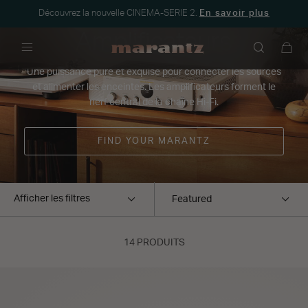
Découvrez la nouvelle CINEMA-SERIE 2.
En savoir plus
Amplificateurs
Menu
Une puissance pure et exquise pour connecter les sources
et alimenter les enceintes. Les amplificateurs forment le
nerf central de la chaîne Hi-Fi.
FIND YOUR MARANTZ
Afficher les filtres
14 PRODUITS