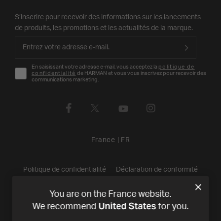
S’inscrire pour recevoir des informations sur les lancements
de produits, les promotions et les actualités de la marque.
En saisissant votre adresse e-mail, vous acceptez la
politique de
confidentialité
de HARMAN et vous vous inscrivez pour recevoir des
communications marketing.
France
|
FR
Politique de confidentialité
Déclaration de conformité
Conditions de Vente
©
2026
Harman International Industries,
You are on the France website.
United States
We recommend
for you.
Incorporated. All rights reserved.