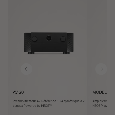
Précédent
Suivant
AV 20
MODEL M1
Préamplificateur AV Référence 13.4 symétrique à 2
Amplificateur d
canaux Powered by HEOS™
HEOS™ avec 1