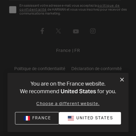
En saisissant votre adresse e-mail, vous acceptez la
politique de
confidentialité
de HARMAN et vous vous inscrivez pour recevoir des
communications marketing.
France
|
FR
Politique de confidentialité
Déclaration de conformité
Conditions de Vente
©
2026
Harman International Industries,
You are on the France website.
United States
We recommend
for you.
Incorporated. All rights reserved.
Choose a different website.
FRANCE
UNITED STATES