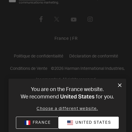
communications marketing.
France
|
FR
Politique de confidentialité
Déclaration de conformité
Conditions de Vente
©
2026
Harman International Industries,
Incorporated. All rights reserved.
You are on the France website.
United States
We recommend
for you.
Choose a different website.
FRANCE
UNITED STATES