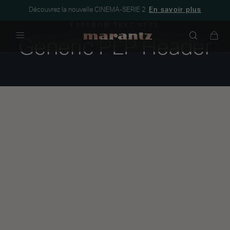
Découvrez la nouvelle CINEMA-SERIE 2.
En savoir plus
EYEBROW TEXT HERE
Generic PLP Header
Menu