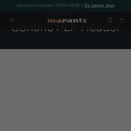
Découvrez la nouvelle CINEMA-SERIE 2.
En savoir plus
EYEBROW TEXT HERE
Generic PLP Header
Menu