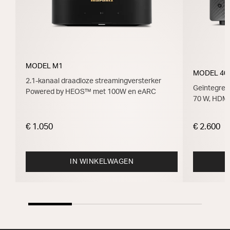
MODEL M1
MODEL 40
2.1-kanaal draadloze streamingversterker
Geïntegree
Powered by HEOS™ met 100W en eARC
70 W, HDM
€ 1.050
€ 2.600
IN WINKELWAGEN