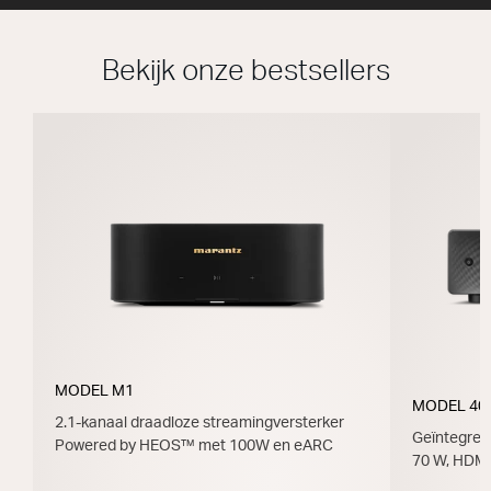
Bekijk onze bestsellers
MODEL M1
MODEL 40
2.1-kanaal draadloze streamingversterker
Geïntegree
Powered by HEOS™ met 100W en eARC
70 W, HDM