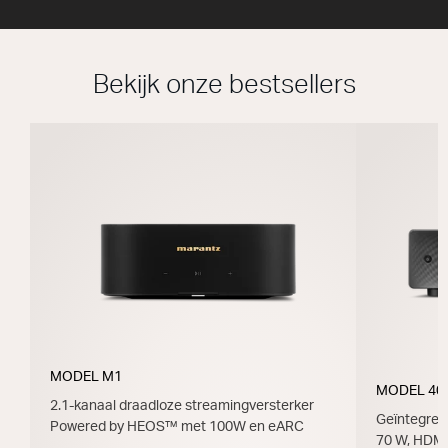
Bekijk onze bestsellers
MODEL M1
MODEL 40
2.1-kanaal draadloze streamingversterker
Geïntegree
Powered by HEOS™ met 100W en eARC
70 W, HDM