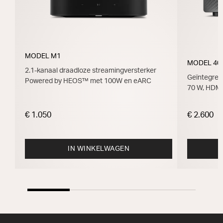
MODEL M1
MODEL 40
2.1-kanaal draadloze streamingversterker
Geïntegree
Powered by HEOS™ met 100W en eARC
70 W, HDM
€ 1.050
€ 2.600
IN WINKELWAGEN