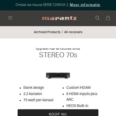
Ontdek de nieuwe SERIE CINEMA 2.
Meer informatie
Menu
Archived Products
AV-receivers
Upgraden naar de nieuwste versie
STEREO 70s
Slank design
Custom HDAM
2.2 kanalen
6 HDMI-inputs plus
ARC
75 watt per kanaal
HEOS Built-in
KOOP NU