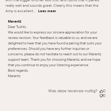
with the bigger brother 606 S3s, and found that it paired
really well and sounds great. Clearly this means that the
Amp is excellent....
Lees meer
Reactie van winkeleigenaar op beoordeling van Marantz
Marantz
over Fri Apr 05 2024
Dear Tushki,

We would like to express our sincere appreciation for your 
review revision. Your feedback is valuable to us, and we are 
delighted to hear that you have found a pairing that suits your 
preferences. Should you have any further inquiries or 
concerns, please do not hesitate to reach out to our Marantz 
support team. Thank you for choosing Marantz, and we hope 
that you continue to enjoy your listening experience.

Best regards,

Marantz
Was deze recensie nuttig?
0
0