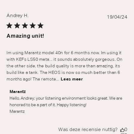
Andrey H.
Pu
19/04/24
da
Amazing unit!
Im using Marantz model 40n for 6 months now. Im using it
with KEFs LS50 meta... it sounds absolutely gorgeous. On
the other side, the build quality is more than amazing, its
build like a tank. The HEOS is now so much better than 6
months ago! The remote...
Lees meer
Reactie van winkeleigenaar op beoordeling van Marantz
Marantz
over Tue Apr 23 2024
Hello, Andrey; your listening environment looks great. We are 
honored to be a part of it. Happy listening! 

Marantz
Was deze recensie nuttig?
0