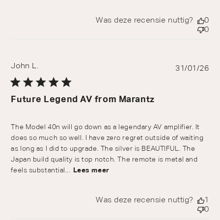
Was deze recensie nuttig?
0
0
John L.
Pu
31/01/26
da
Future Legend AV from Marantz
The Model 40n will go down as a legendary AV amplifier. It
does so much so well. I have zero regret outside of waiting
as long as I did to upgrade. The silver is BEAUTIFUL. The
Japan build quality is top notch. The remote is metal and
feels substantial...
Lees meer
Was deze recensie nuttig?
1
0