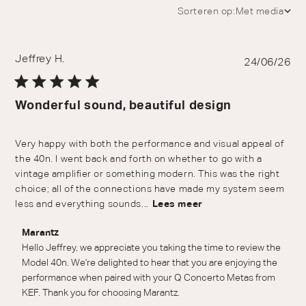
Sorteren op:
Met media
Jeffrey H.
Pu
24/06/26
da
Wonderful sound, beautiful design
Very happy with both the performance and visual appeal of
the 40n. I went back and forth on whether to go with a
vintage amplifier or something modern. This was the right
choice; all of the connections have made my system seem
less and everything sounds...
Lees meer
Reactie van winkeleigenaar op beoordeling van Marantz
Marantz
over Wed Jul 01 2026
Hello Jeffrey, we appreciate you taking the time to review the 
Model 40n. We're delighted to hear that you are enjoying the 
performance when paired with your Q Concerto Metas from 
KEF. Thank you for choosing Marantz.