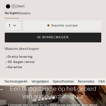
Zwart
geselecteerd
Nu kopen
Dealers
MODEL 40n
Aantal
Beperkte voorraad
Beschikbaarheid:
IN WINKELWAGEN
Waarom direct kopen
Gratis levering
30 dagen retour
Garantie
Technologieën
Vergelijken
Specificaties
Recensies
V&A
Een hoogstandje op het gebied
van audio-architectuur
Gemaakt met passie en buitengewone aandacht voor detail.