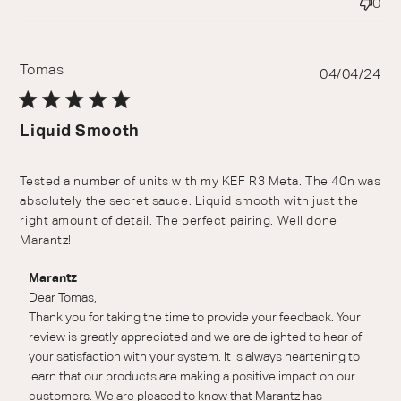
0
Tomas
Pu
04/04/24
da
Liquid Smooth
Tested a number of units with my KEF R3 Meta. The 40n was
absolutely the secret sauce. Liquid smooth with just the
right amount of detail. The perfect pairing. Well done
Marantz!
Reactie van winkeleigenaar op beoordeling van Marantz
Marantz
over Fri Apr 05 2024
Dear Tomas,

Thank you for taking the time to provide your feedback. Your 
review is greatly appreciated and we are delighted to hear of 
your satisfaction with your system. It is always heartening to 
learn that our products are making a positive impact on our 
customers. We are pleased to know that Marantz has 