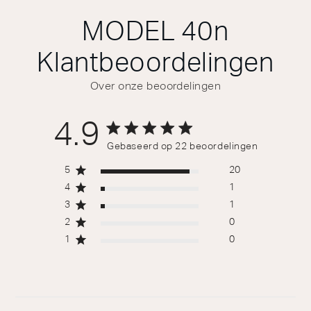
MODEL 40n
Klantbeoordelingen
Over onze beoordelingen
4.9
4.9 out of 5 stars 22 total reviews
Gebaseerd op 22 beoordelingen
5
20
4
1
3
1
2
0
1
0