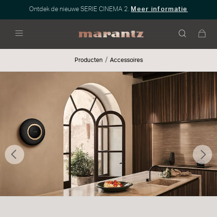
Ontdek de nieuwe SERIE CINEMA 2.
Meer informatie
Menu
Producten
Accessoires
Vorige
Vo