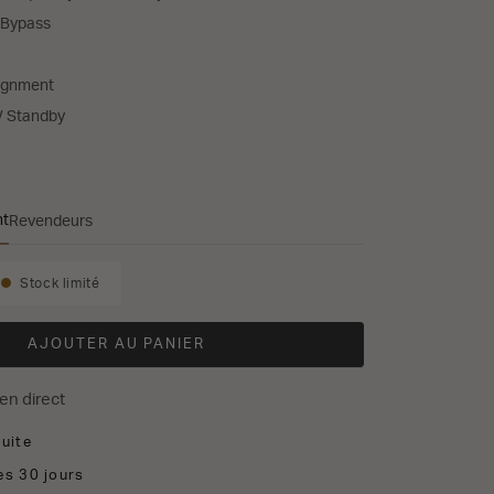
 Bypass
lignment
/ Standby
nt
Revendeurs
kins ASW610
Stock limité
Disponibilité:
AJOUTER AU PANIER
en direct
tuite
es 30 jours