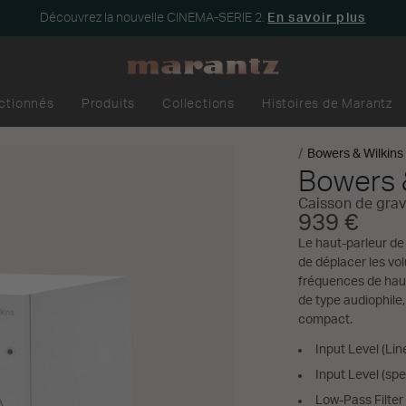
Découvrez la nouvelle CINEMA-SERIE 2.
En savoir plus
ectionnés
Produits
Collections
Histoires de Marantz
Bowers & Wilkins
Bowers 
Caisson de grav
939 €
Le haut-parleur d
de déplacer les vo
fréquences de haut
de type audiophile
compact.
Input Level (Lin
Input Level (spe
Low-Pass Filter