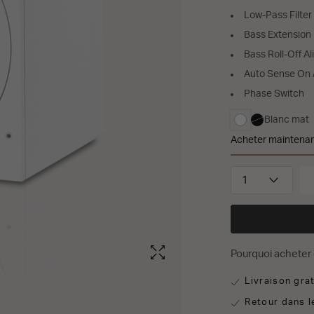
Low-Pass Filter
Bass Extension
Bass Roll-Off A
Auto Sense On 
Phase Switch
Blanc mat
sélectionné
Acheter maintena
Bowers & Wil
Quantité
Pourquoi acheter 
Livraison gra
Retour dans l