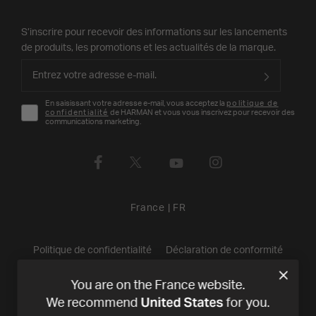
S’inscrire pour recevoir des informations sur les lancements
de produits, les promotions et les actualités de la marque.
En saisissant votre adresse e-mail, vous acceptez la
politique de
confidentialité
de HARMAN et vous vous inscrivez pour recevoir des
communications marketing.
France
|
FR
Politique de confidentialité
Déclaration de conformité
Conditions de Vente
©
2026
Harman International Industries,
You are on the France website.
United States
We recommend
for you.
Incorporated. All rights reserved.