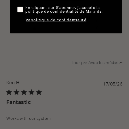
4
0
En cliquant sur S'abonner, j'accepte la
politique de confidentialité de Marantz.
3
0
Vapolitique de confidentialité
2
0
1
0
Trier par:
Avec les médias
Ken H.
Pu
17/05/26
da
Fantastic
Works with our system.