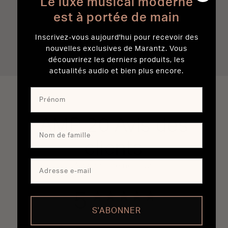
Le luxe musical moderne
magasin.
est à portée de main
Inscrivez-vous aujourd'hui pour recevoir des
TROUVER UN REVENDEUR
nouvelles exclusives de Marantz. Vous
découvrirez les derniers produits, les
actualités audio et bien plus encore.
AMP 20
Avis des
clients
À propos de nos avis
5
5 out of 5 stars 1 total reviews
Basé sur 1 avis
S'ABONNER
5
1