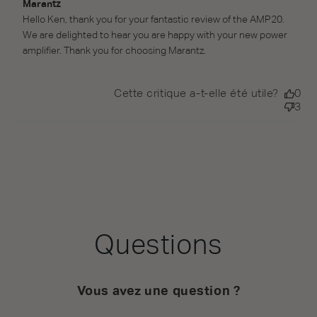
Commentaires du propriétaire du magasin sur l'examen
Marantz
par Marantz le Fri May 22 2026
Hello Ken, thank you for your fantastic review of the AMP20. 
We are delighted to hear you are happy with your new power 
amplifier. Thank you for choosing Marantz.
Cette critique a-t-elle été utile?
0
3
Questions
Vous avez une question ?