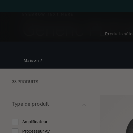
EYEBROW TEXT HERE
Generic PLP 
Produits sél
Maison
33 PRODUITS
Type de produit
Amplificateur
Affiner par Type de produit : Amplificateur
Processeur AV