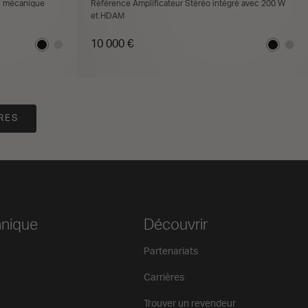
c mécanique
Référence Amplificateur Stéréo intégré avec 200 W
et HDAM
10 000 €
DEUR
TROUVER UN REVENDEUR
RES
hnique
Découvrir
Partenariats
Carrières
Trouver un revendeur