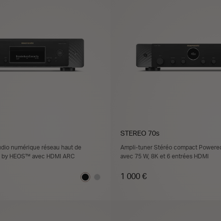
STEREO 70s
udio numérique réseau haut de
Ampli-tuner Stéréo compact Power
 by HEOS™ avec HDMI ARC
avec 75 W, 8K et 6 entrées HDMI
1 000 €
JOUTER AU PANIER
AJOUTER AU PANI