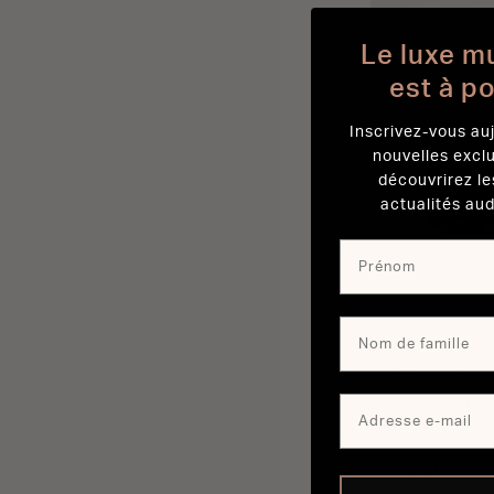
A
Le luxe m
est à p
Inscrivez-vous auj
nouvelles excl
découvrirez le
actualités aud
SACD 30n
Lecteur CD hau
HDAM
3 500 €