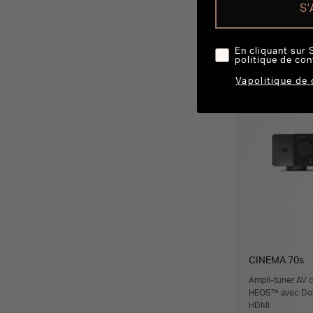
S
A
En cliquant sur 
politique de con
Vapolitique de 
CINEMA 70s
Ampli-tuner AV 
HEOS™ avec Dolb
HDMI