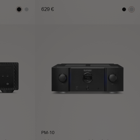
629 €
ER
AJOUTER AU PANIER
PM-10