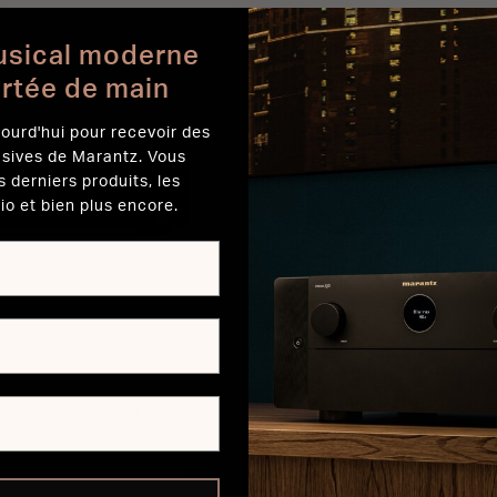
JOUTER AU PANIER
AJOUTER AU PANI
usical moderne
ortée de main
ourd'hui pour recevoir des
usives de Marantz. Vous
s derniers produits, les
io et bien plus encore.
MODEL 30
t de gamme Powered by HEOS™ avec
Premium Amplificateur Stéréo intégr
HDAM
3 500 €