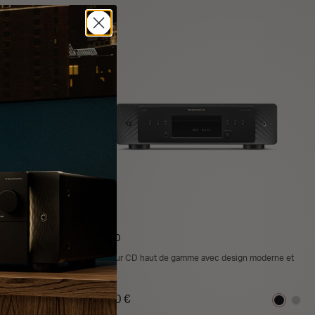
ER
AJOUTER AU PANIER
CD 60
é avec 100 W et
Lecteur CD haut de gamme avec design moderne et
HDAM
1 100 €