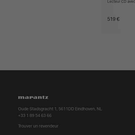
Lecteur CD ave
519 €
A
Oude Stadsgracht 1, 5611DD Eindhoven, NL
+33 1 89 54 63 66
Trouver un revendeur