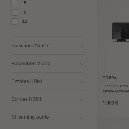
15
Affiner par Canaux : 15
16
Affiner par Canaux : 16
2.0
Affiner par Canaux : 2.0
Puissance/Watts
Résolution Vidéo
CD 50n
Entrées HDMI
Lecteur CD et a
gamme Powered
Sorties HDMI
1 900 €
Streaming audio
A