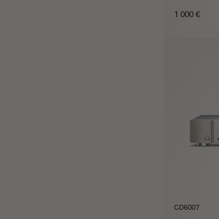
1 000 €
A
CD6007