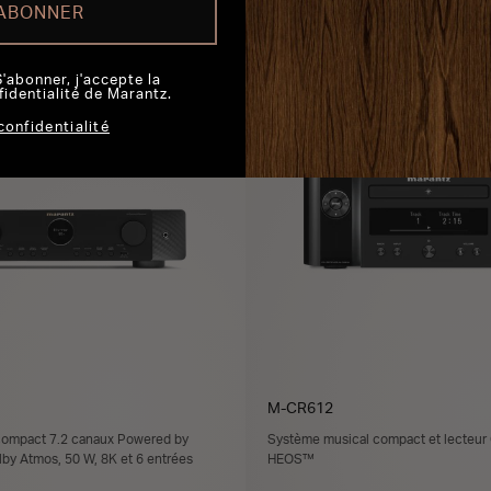
'ABONNER
JOUTER AU PANIER
AJOUTER AU PANI
S'abonner, j'accepte la
fidentialité de Marantz.
confidentialité
M-CR612
compact 7.2 canaux Powered by
Système musical compact et lecteu
y Atmos, 50 W, 8K et 6 entrées
HEOS™