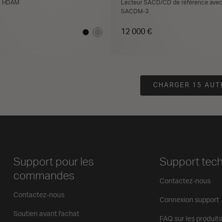
c HDAM
Lecteur SACD/CD de référence ave
SACDM-3
12 000 €
JOUTER AU PANIER
TROUVER UN REVEN
CHARGER 15 AUT
Support pour les
Support tec
commandes
Contactez-nous
Contactez-nous
Connexion support
Soutien avant l'achat
FAQ sur les produits