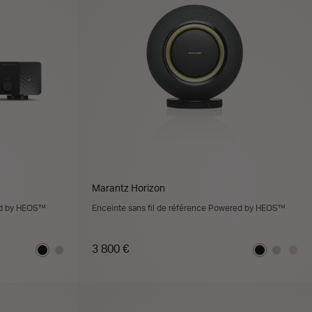
Marantz Horizon
ed by HEOS™
Enceinte sans fil de référence Powered by HEOS™
3 800 €
ER
AJOUTER AU PANIER