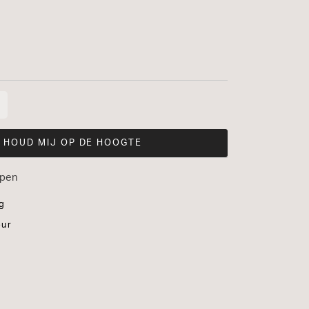
rd
aarheid:
HOUD MIJ OP DE HOOGTE
open
g
our