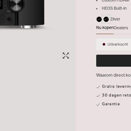
Custom HDAM
HEOS Built-in
Zilver
geselectee
Nu kopen
Dealers
PM7000N
Uitverkocht
Beschikb
Waarom direct k
Gratis leverin
30 dagen ret
Garantie