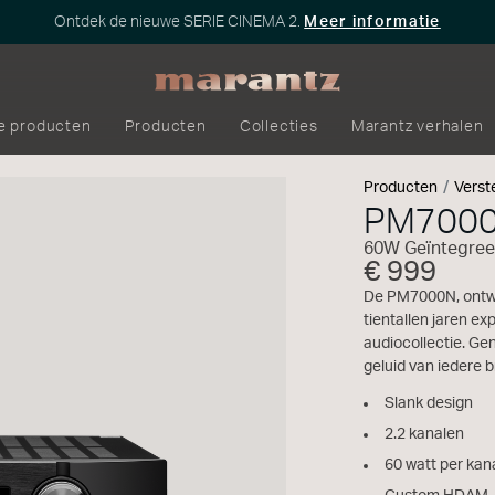
Ontdek de nieuwe SERIE CINEMA 2.
Meer informatie
e producten
Producten
Collecties
Marantz verhalen
Producten
Verst
PM700
60W Geïntegree
€ 999
De PM7000N, ontwi
tientallen jaren exp
audiocollectie. Gen
geluid van iedere b
Slank design
2.2 kanalen
60 watt per kan