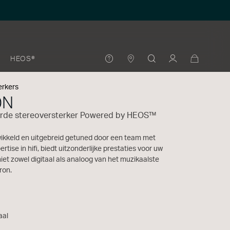
HEOS®
erkers
0N
rde stereoversterker Powered by HEOS™
kkeld en uitgebreid getuned door een team met
ertise in hifi, biedt uitzonderlijke prestaties voor uw
iet zowel digitaal als analoog van het muzikaalste
ron.
aal