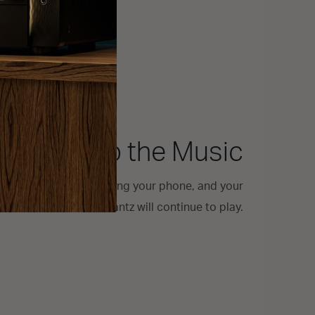
Don’t Stop the Music
calls or play games using your phone, and your
Marantz will continue to play.