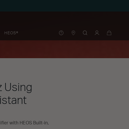
HEOS®
z Using
istant
ier with HEOS Built-in,