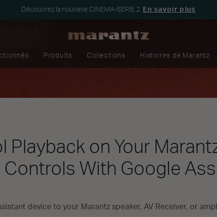
Découvrez la nouvelle CINEMA-SERIE 2.
En savoir plus
ant
ectionnés
Produits
Collections
Histoires de Marantz
l Playback on Your Marant
 Controls With Google Ass
istant device to your Marantz speaker, AV Receiver, or amplif