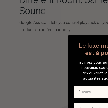
Different Room, Same
Sound
Google Assistant lets you control playback on yo
products in perfect harmony.
Le luxe m
est à p
Inscrivez-vous auj
nouvelles excl
découvrirez le
actualités aud