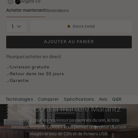
Argent-Or
sélectionné
Acheter maintenant
Revendeurs
CD6007
Quantité
Stock limité
Disponibilité:
AJOUTER AU PANIER
Pourquoi acheter en direct
Livraison gratuite
Retour dans les 30 jours
Garantie
Technologies
Comparer
Spécifications
Avis
Q&R
Des CD à la manière Marantz
Conçu pour les nouveaux passionnés du son, le très
innovant Marantz CD6007 vous permet de profiter d'un son
magistral issu de CDs et de fichiers USB.