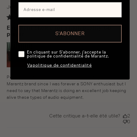
Jules
Pu
22/11/23
da
Excellent choice for a high quality CD
player
S'ABONNER
En cliquant sur S'abonner, j'accepte la
politique de confidentialité de Marantz.
Vapolitique de confidentialité
Perfect and warm sounds.I am a first time buyer for the
Marantz brand since I was forever a SONY enthusiast but I
need to say that Marantz is doing an excellent job keeping
alive these types of audio equipment.
Cette critique a-t-elle été utile?
2
0