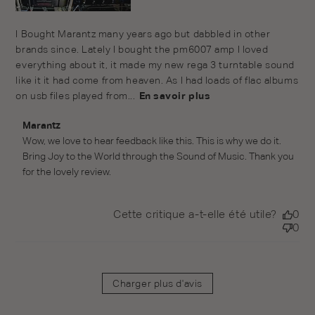
I Bought Marantz many years ago but dabbled in other
brands since. Lately I bought the pm6007 amp I loved
everything about it, it made my new rega 3 turntable sound
like it it had come from heaven. As I had loads of flac albums
on usb files played from...
En savoir plus
Commentaires du propriétaire du magasin sur l'examen
Marantz
par Marantz le Mon Apr 11 2022
Wow, we love to hear feedback like this. This is why we do it. 
Bring Joy to the World through the Sound of Music. Thank you 
for the lovely review.
Cette critique a-t-elle été utile?
0
0
Charger plus d'avis