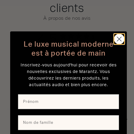
clients
À propos de nos avis
4.5
Le luxe musical moderne
4.5 out of 5 stars 48 total
Basé sur 48 avis
reviews
est à portée de main
5
37
4
3
Inscrivez-vous aujourd'hui pour recevoir des
3
4
nouvelles exclusives de Marantz. Vous
2
2
découvrirez les derniers produits, les
1
2
actualités audio et bien plus encore.
Trier par:
Avec les médias