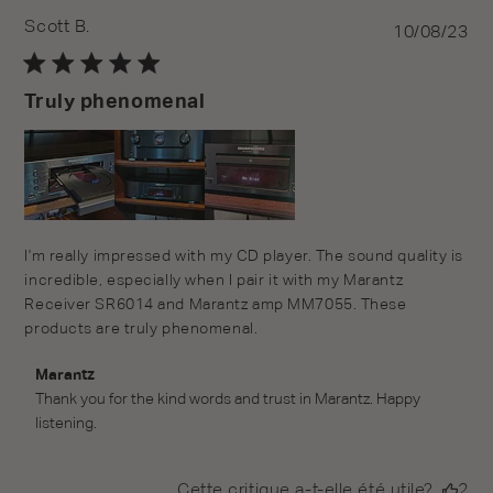
Scott B.
Pu
10/08/23
da
Truly phenomenal
I'm really impressed with my CD player. The sound quality is
incredible, especially when I pair it with my Marantz
Receiver SR6014 and Marantz amp MM7055. These
products are truly phenomenal.
Commentaires du propriétaire du magasin sur l'examen
Marantz
par Marantz le Mon Aug 14 2023
Thank you for the kind words and trust in Marantz. Happy 
listening.
Cette critique a-t-elle été utile?
2