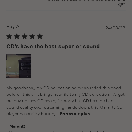
0
Ray A.
Pu
24/03/23
da
CD's have the best superior sound
My goodness,, my CD collection never sounded this good
before,, this unit brings new life to my CD collection, it's got
me buying new CD again, I'm sorry but CD has the best
sound quality over streaming hands down, this Marantz CD
player has a silky buttery...
En savoir plus
Commentaires du propriétaire du magasin sur l'examen
Marantz
par Marantz le Tue Mar 28 2023