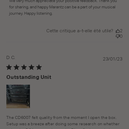
We very much appreciate your positive feedback. Thank you 
for sharing, and happy Marantz can be a part of your musical 
journey. Happy listening.
Cette critique a-t-elle été utile?
2
0
D C.
Pu
23/01/23
da
Outstanding Unit
The CD6007 felt quality from the moment I open the box.
Setup was a breeze after doing some research on whether