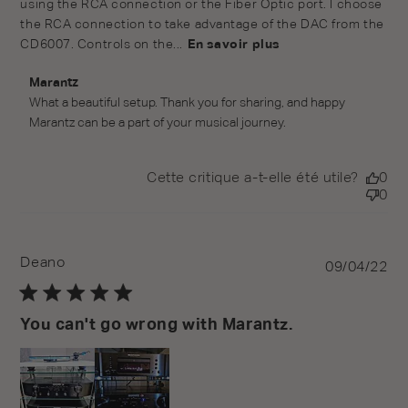
using the RCA connection or the Fiber Optic port. I choose
the RCA connection to take advantage of the DAC from the
CD6007. Controls on the...
En savoir plus
Commentaires du propriétaire du magasin sur l'examen
Marantz
par Marantz le Tue Jan 24 2023
What a beautiful setup. Thank you for sharing, and happy 
Marantz can be a part of your musical journey.
Cette critique a-t-elle été utile?
0
0
Deano
Pu
09/04/22
da
You can't go wrong with Marantz.