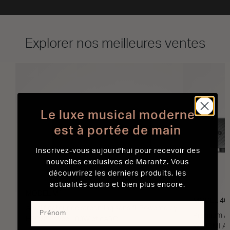
Explorer nos meilleures ventes
Le luxe musical moderne
est à portée de main
Inscrivez-vous aujourd'hui pour recevoir des
nouvelles exclusives de Marantz. Vous
découvrirez les derniers produits, les
actualités audio et bien plus encore.
MODEL M1
MODEL 40
Amplificateur de streaming sans fil Powered by
Premium Am
HEOS™ avec 100W et eARC
W, HDMI A