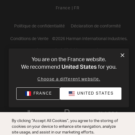
France
|
FR
Politique de confidentialité
Déclaration de conformité
Conditions de Vente
©
2026
Harman International Industries,
Incorporated. All rights reserved.
You are on the France website.
United States
We recommend
for you.
Choose a different website.
FRANCE
UNITED STATES
By clicking “Accept All Cookies”, you agree to the storing of
cookies on your device to enhance site navigation, analyze
site usage, and assist in our marketing efforts.