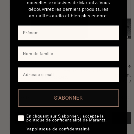
nouvelles exclusives de Marantz. Vous
découvrirez les derniers produits, les
actualités audio et bien plus encore.
MODEL M1
MODEL 40
Amplificateur de streaming sans fil Powered by
Premium Am
HEOS™ avec 100W et eARC
W, HDMI A
1 050 €
2 600 €
S'ABONNER
En cliquant sur S'abonner, j'accepte la
AJOUTER AU PANIER
politique de confidentialité de Marantz.
Vapolitique de confidentialité