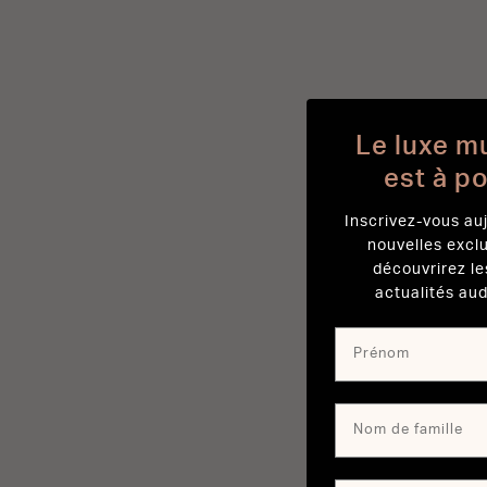
Le luxe m
est à p
Inscrivez-vous auj
nouvelles excl
découvrirez le
actualités aud