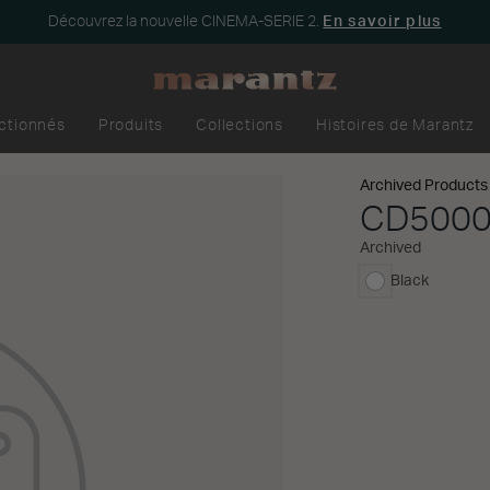
Découvrez la nouvelle CINEMA-SERIE 2.
En savoir plus
ectionnés
Produits
Collections
Histoires de Marantz
Archived Products
CD500
Archived
Black
sélectionné