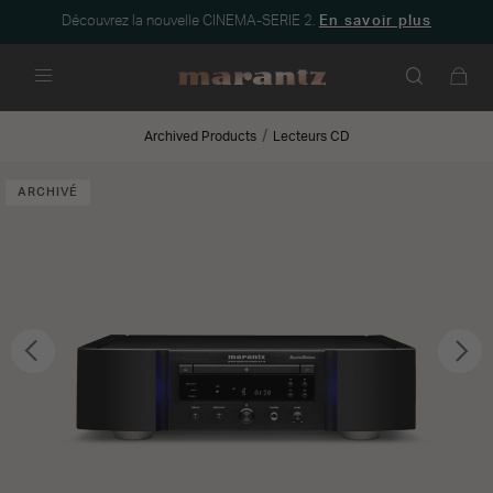
Découvrez la nouvelle CINEMA-SERIE 2.
En savoir plus
Menu
Archived Products
Lecteurs CD
ARCHIVÉ
Précédent
Sui