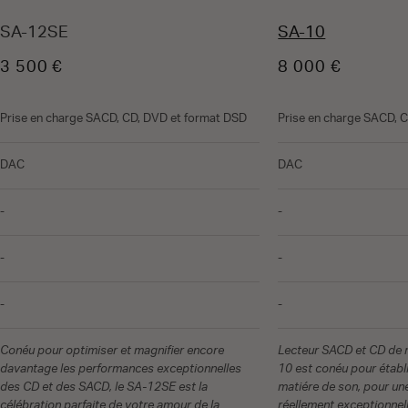
SA-12SE
SA-10
3 500 €
8 000 €
Prise en charge SACD, CD, DVD et format DSD
Prise en charge SACD, 
DAC
DAC
-
-
-
-
-
-
Conéu pour optimiser et magnifier encore
Lecteur SACD et CD de r
davantage les performances exceptionnelles
10 est conéu pour établ
des CD et des SACD, le SA-12SE est la
matiére de son, pour u
célébration parfaite de votre amour de la
réellement exceptionnell