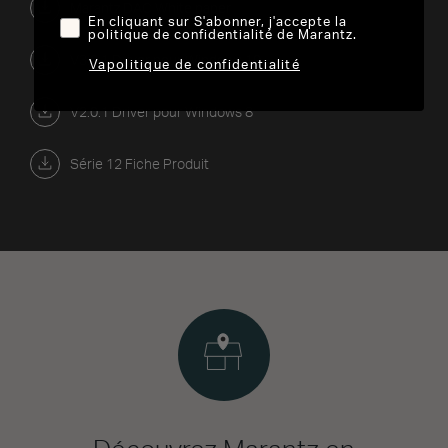
Marantz DAC White paper
En cliquant sur S'abonner, j'accepte la
politique de confidentialité de Marantz.
V3.0.1 Driver pour Windows 10
Vapolitique de confidentialité
V2.0.1 Driver pour Windows 8
Série 12 Fiche Produit