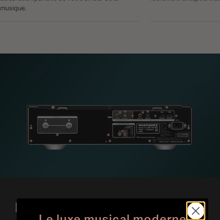
musique.
Détails et spécifications
Développer tout
Le luxe musical moderne