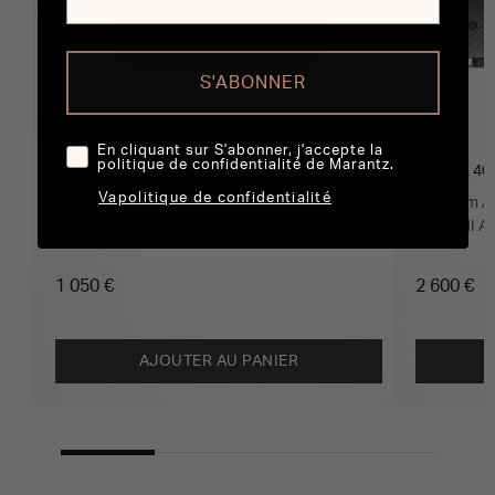
S'ABONNER
En cliquant sur S'abonner, j'accepte la
MODEL M1
politique de confidentialité de Marantz.
MODEL 40
Amplificateur de streaming sans fil Powered by
Vapolitique de confidentialité
Premium Am
HEOS™ avec 100W et eARC
W, HDMI A
1 050 €
2 600 €
AJOUTER AU PANIER