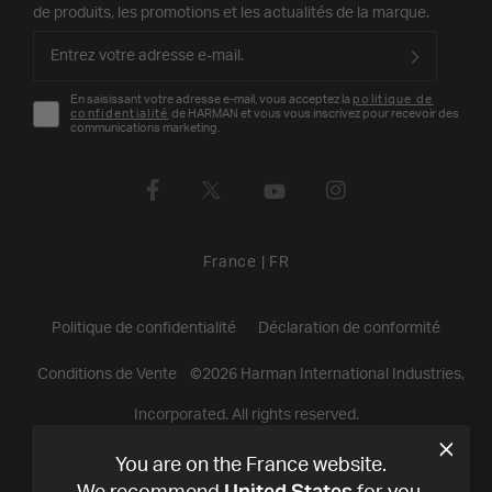
de produits, les promotions et les actualités de la marque.
En saisissant votre adresse e-mail, vous acceptez la
politique de
confidentialité
de HARMAN et vous vous inscrivez pour recevoir des
communications marketing.
France
|
FR
Politique de confidentialité
Déclaration de conformité
Conditions de Vente
©
2026
Harman International Industries,
Incorporated. All rights reserved.
You are on the France website.
United States