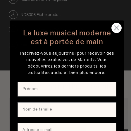
ND8006 Fiche produit
Marantz Windows 7/8 Driver v2.0.3
Le luxe musical moderne
est à portée de main
Marantz Windows 10 Driver v3.0.3
Inscrivez-vous aujourd'hui pour recevoir des
nouvelles exclusives de Marantz. Vous
découvrirez les derniers produits, les
actualités audio et bien plus encore.
Explorer nos meilleures ventes