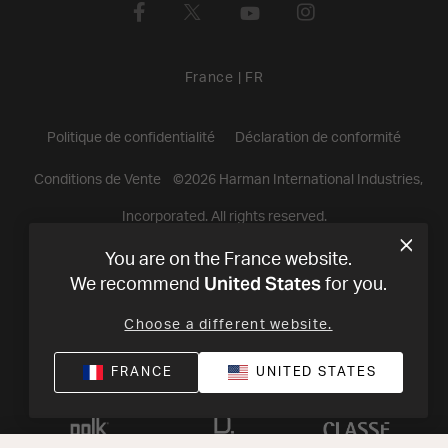
France
|
FR
Politique de confidentialité
Déclaration de conformité
Conditions de Vente
©
2026
Harman International Industries,
Incorporated. All rights reserved.
You are on the France website.
United States
We recommend
for you.
Choose a different website.
FRANCE
UNITED STATES