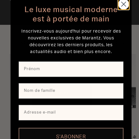
Le luxe musical moderne
est à portée de main
Inscrivez-vous aujourd'hui pour recevoir des
nouvelles exclusives de Marantz. Vous
Explorer nos meilleures ventes
découvrirez les derniers produits, les
actualités audio et bien plus encore.
MODEL M1
S'ABONNER
MODEL 40