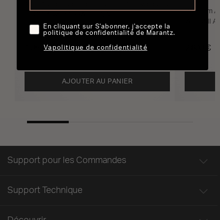
Amplificateur de streaming sans fil Powered by
Premium Am
HEOS™ avec 100W et eARC
W, HDMI A
En cliquant sur S'abonner, j'accepte la
politique de confidentialité de Marantz.
1 050 €
2 600 €
Vapolitique de confidentialité
AJOUTER AU PANIER
Support pour les Commandes
Support Technique