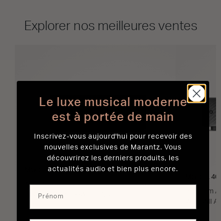
Explorer nos meilleures ventes
Le luxe musical moderne
est à portée de main
Inscrivez-vous aujourd'hui pour recevoir des
nouvelles exclusives de Marantz. Vous
découvrirez les derniers produits, les
actualités audio et bien plus encore.
MODEL M1
MODEL 40
Amplificateur de streaming sans fil Powered by
Premium Am
HEOS™ avec 100W et eARC
W, HDMI A