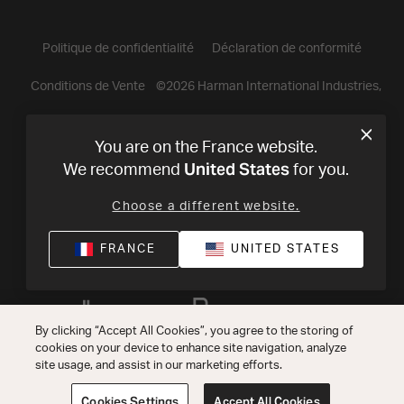
Politique de confidentialité
Déclaration de conformité
Conditions de Vente
©
2026
Harman International Industries,
Incorporated. All rights reserved.
You are on the France website.
United States
We recommend
for you.
Choose a different website.
FRANCE
UNITED STATES
By clicking “Accept All Cookies”, you agree to the storing of
cookies on your device to enhance site navigation, analyze
site usage, and assist in our marketing efforts.
Cookies Settings
Accept All Cookies