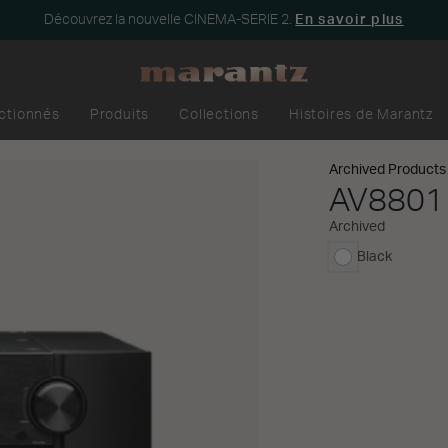
Découvrez la nouvelle CINEMA-SERIE 2.
En savoir plus
ectionnés
Produits
Collections
Histoires de Marantz
Archived Products
AV8801
Archived
Black
sélectionné