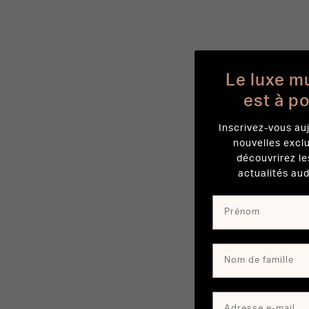
Le luxe m
est à p
Inscrivez-vous auj
nouvelles excl
découvrirez le
actualités aud