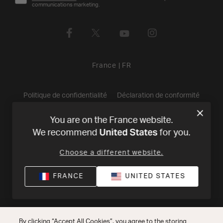
communications marketing.
France
|
FR
Politique de confidentialité
Déclaration de conformité
Conditions de Vente
©
2026
Harman International Industries,
You are on the France website.
United States
We recommend
for you.
Incorporated. All rights reserved.
Choose a different website.
FRANCE
UNITED STATES
By clicking “Accept All Cookies”, you agree to the storing