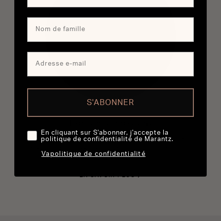
S'ABONNER
Le plus musical des sons
En cliquant sur S'abonner, j'accepte la
Nos Maîtres du son experts ont perfectionné l’art de la
politique de confidentialité de Marantz.
précision pour créer des composants à la fois puissants
Vapolitique de confidentialité
et raffinés.
EN SAVOIR PLUS