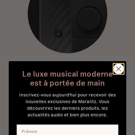
Design iconique
Le luxe musical moderne
Le design Marantz est synonyme d’élégance intemporelle.
est à portée de main
Il exprime les scènes sonores musicales créées par nos
produits.
Inscrivez-vous aujourd'hui pour recevoir des
EN SAVOIR PLUS
nouvelles exclusives de Marantz. Vous
découvrirez les derniers produits, les
actualités audio et bien plus encore.