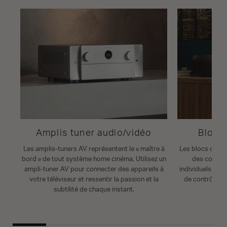
Amplis tuner audio/vidéo
Blocs
Les amplis-tuners AV représentent le « maître à
Les blocs de pu
bord » de tout système home cinéma. Utilisez un
des compos
ampli-tuner AV pour connecter des appareils à
individuels pou
votre téléviseur et ressentir la passion et la
de contrôle et 
subtilité de chaque instant.