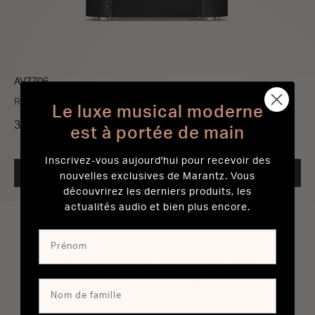
AV7706
Référence Préamplificateur 11.2 canaux Powered by HEOS™
Le luxe musical moderne
3 000 €
est à portée de main
Inscrivez-vous aujourd'hui pour recevoir des
TROUVER UN REVENDEUR
nouvelles exclusives de Marantz. Vous
découvrirez les derniers produits, les
actualités audio et bien plus encore.
Tous les processeurs AV
et préamplificateurs AV
Marantz ont