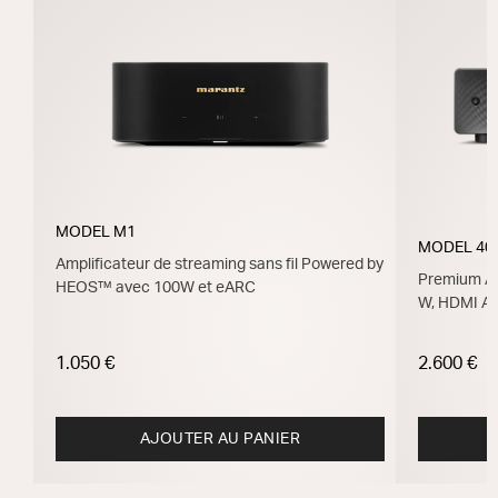
MODEL M1
MODEL 40
Amplificateur de streaming sans fil Powered by
Premium Am
HEOS™ avec 100W et eARC
W, HDMI A
1.050 €
2.600 €
AJOUTER AU PANIER