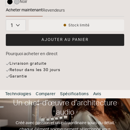
Noir
sélectionné
Acheter maintenant
Revendeurs
MODEL 40n
Quantité
Stock limité
Disponibilité:
AJOUTER AU PANIER
Pourquoi acheter en direct
Livraison gratuite
Retour dans les 30 jours
Garantie
Technologies
Comparer
Spécifications
Avis
Un chef-d’œuvre d’architecture
audio
Créé avec passion et un extraordinaire souci du détail,
chaque élément soigneusement sélectionné vous