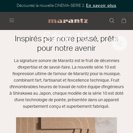
Découvrez la nouvelle CINEMA-SERIE 2.
En savoir plus
Menu
Série 10
Inspirés par notre passé, prêts
pour notre avenir
La signature sonore de Marantz est le fruit de décennies
d'expertise et de savoir-faire. La nouvelle série 10 est
l'expression ultime de l'amour de Marantz pour la musique,
combinant l'art, l'artisanat et l'excellence technique. Fruit
d'innombrables heures de travail de notre équipe d'ingénieurs
à Shirakawa au Japon, chaque modèle de la série 10 est doté
d'une technologie de pointe, présentée dans un appareil
superbement conçu et superbement fabriqué.