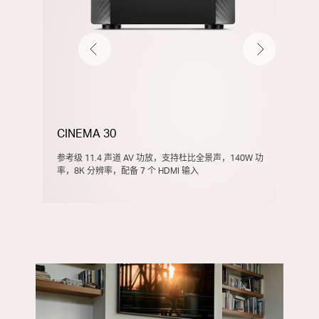
Previous
Next
CINEMA 30
CINE
参考级 11.4 声道 AV 功放，支持杜比全景声，140W 功
参考级9
率，8K 分辨率，配备 7 个 HDMI 输入
8K，7