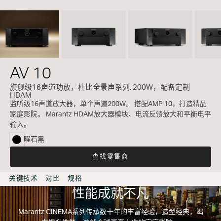
AV 10
旗舰级16声道功放，杜比全景声系列, 200W，配备定制
HDAM
监听级16声道放大器，单个声道200W。 搭配AMP 10，打造精品
家庭影院。 Marantz HDAM放大器模块、电流反馈放大和平衡电平
输入。
曜石黑
selected
查找零售商
关键技术
对比
规格
性能成就不凡
Marantz CINEMA系列传承数十年的丰富经验，造型经典，竭