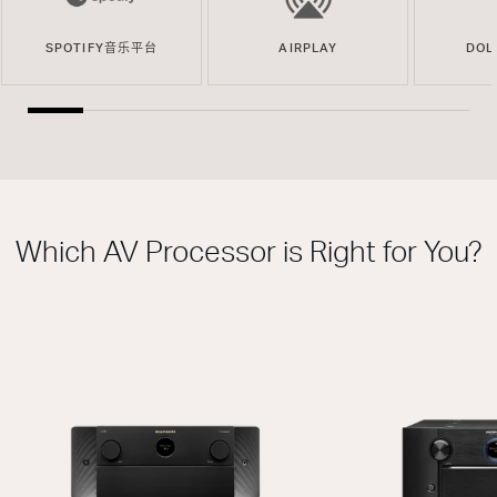
SPOTIFY音乐平台
AIRPLAY
DOL
Which AV Processor is Right for You?
此型号