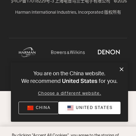
沪ICP备17018229号-3 上海电音马兰士电子有限公司
©
2026
Harman International Industries, Incorporated 版权所有
You are on the China website.
United States
We recommend
for you.
Choose a different website.
CHINA
UNITED STATES
By clicking “Accept All Cookies”, you agree to the storing of