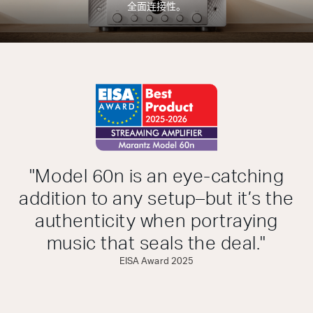
全面连接性。
"Model 60n is an eye-catching
addition to any setup–but it’s the
authenticity when portraying
music that seals the deal."
EISA Award 2025