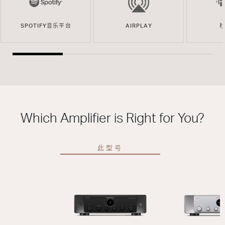
SPOTIFY音乐平台
AIRPLAY
Which Amplifier is Right for You?
此型号