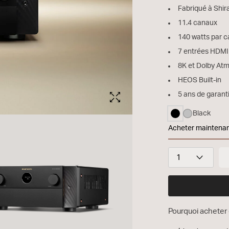
Fabriqué à Shi
11.4 canaux
140 watts par c
7 entrées HDMI
8K et Dolby At
HEOS Built-in
5 ans de garant
Black
sélectionné
Acheter maintena
CINEMA 30
Quantité
Pourquoi acheter 