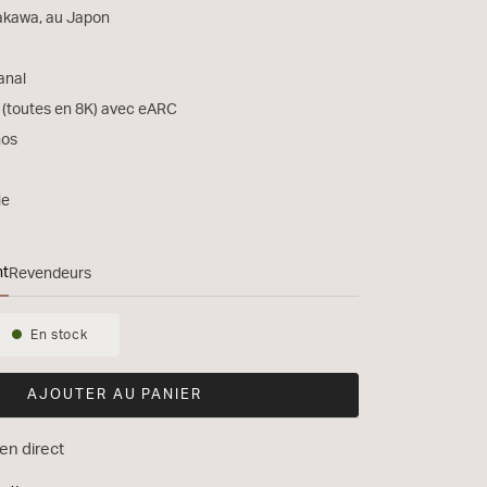
rakawa, au Japon
anal
 (toutes en 8K) avec eARC
mos
ie
nt
Revendeurs
En stock
Disponibilité:
AJOUTER AU PANIER
en direct