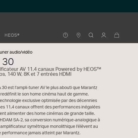
HEOS®
tuner audio/vidéo
 30
ificateur AV 11.4 canaux Powered by HEOS™
s, 140 W, 8K et 7 entrées HDMI
0 est l’ampli-tuner AV le plus abouti que Marantz
ui redéfinit le son home cinéma haut de gamme.
echnologie exclusive optimisée par des décennies
 ses 11,4 canaux offrent des performances inégalées
ent alimenter des home cinémas de grande taille.
it HDAM SA-2, sa conversion numérique-analogique à
amplificateur symétrique monolithique l’élèvent au
e performance jamais atteint par Marantz.