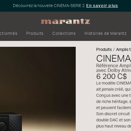
Découvrez la nouvelle CINEMA-SERIE 2.
En savoir plus
ectionnés
Produits
Collections
Histoires de Marantz
Produits
Amplis 
CINEMA
Référence Ampl
avec Dolby Atmo
6 200 C$
Le modèle CINEMA 3
ait jamais créé, q
Conçus avec une t
de riche héritage,
et peuvent facilem
Son discret circu
double DAC et son 
plus haut niveau d