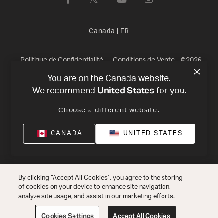
Canada
|
FR
Politique de Confidentialité
Conditions de Vente
©
2026
You are on the Canada website.
Harman International Industries, Incorporated. All rights
United States
We recommend
for you.
reserved.
Choose a different website.
CANADA
UNITED STATES
By clicking “Accept All Cookies”, you agree to the storing
of cookies on your device to enhance site navigation,
analyze site usage, and assist in our marketing efforts.
Cookies Settings
Accept All Cookies