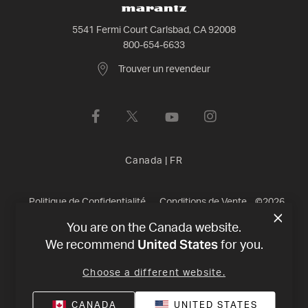
5541 Fermi Court Carlsbad, CA 92008
800-654-6633
Trouver un revendeur
Canada
|
FR
Politique de Confidentialité
Conditions de Vente
©
2026
You are on the Canada website.
Harman International Industries, Incorporated. All rights
United States
We recommend
for you.
reserved.
Choose a different website.
CANADA
UNITED STATES