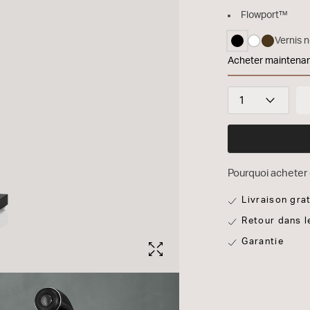
Flowport™
Vernis n
sélectionné
Acheter maintena
Bowers & Wilk
Quantité
Pourquoi acheter 
Livraison gra
Retour dans l
Garantie