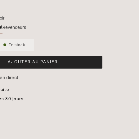
oir
nt
Revendeurs
ins 705 S3
En stock
Disponibilité:
AJOUTER AU PANIER
en direct
tuite
es 30 jours