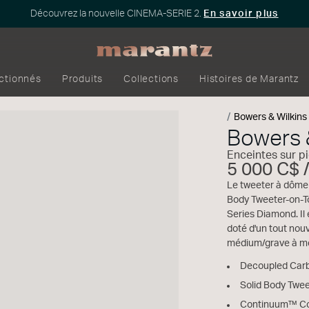
Découvrez la nouvelle CINEMA-SERIE 2.
En savoir plus
ectionnés
Produits
Collections
Histoires de Marantz
Bowers & Wilkins
Bowers 
Enceintes sur p
5 000 C$ /
Le tweeter à dôme 
Body Tweeter-on-To
Series Diamond. Il
doté d'un tout nou
médium/grave à me
Decoupled Car
Solid Body Twe
Continuum™ Co