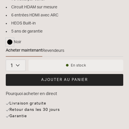
Circuit HDAM sur mesure
6 entrées HDMI avec ARC
HEOS Built-in
5 ans de garantie
Noir
sélectionné
Acheter maintenant
Revendeurs
STEREO 70s
Quantité
En stock
Disponibilité:
AJOUTER AU PANIER
Pourquoi acheter en direct
Livraison gratuite
Retour dans les 30 jours
Garantie