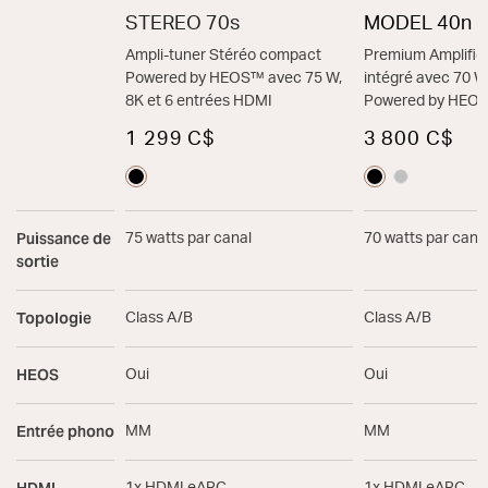
STEREO 70s
MODEL 40n
Ampli-tuner Stéréo compact
Premium Amplific
Powered by HEOS™ avec 75 W,
intégré avec 70 
8K et 6 entrées HDMI
Powered by HEO
1 299 C$
3 800 C$
Puissance de
75 watts par canal
70 watts par cana
sortie
Topologie
Class A/B
Class A/B
HEOS
Oui
Oui
Entrée phono
MM
MM