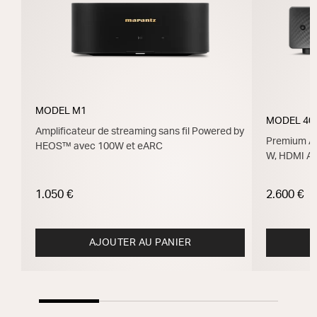
MODEL M1
MODEL 40
Amplificateur de streaming sans fil Powered by
Premium Am
HEOS™ avec 100W et eARC
W, HDMI A
1.050 €
2.600 €
AJOUTER AU PANIER