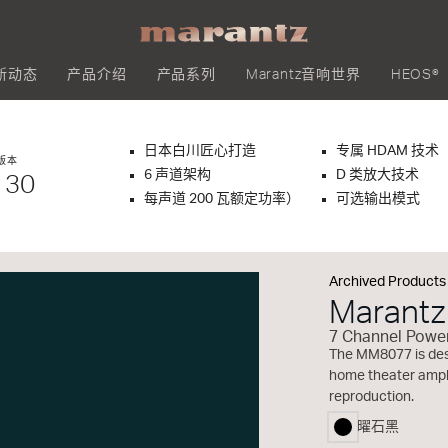
新动态
产品介绍
产品系列
Marantz音响世界
HEOS®
日本白川匠心打造
专属 HDAM 技术
版本
6 声道架构
D 类放大技术
 30
每声道 200 瓦额定功率）
可选输出模式
Archived Products
Marantz
7 Channel Power
The MM8077 is desi
home theater ampli
reproduction.
曜石黑
selected