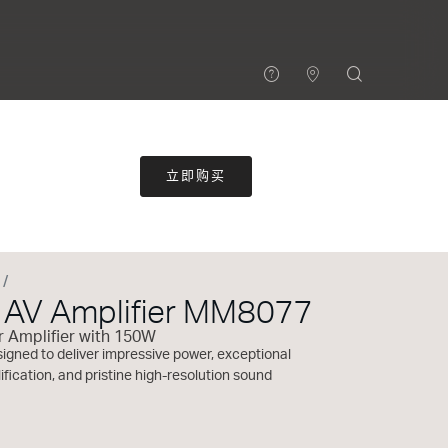
立即购买
 AV Amplifier MM8077
 Amplifier with 150W
gned to deliver impressive power, exceptional
fication, and pristine high-resolution sound