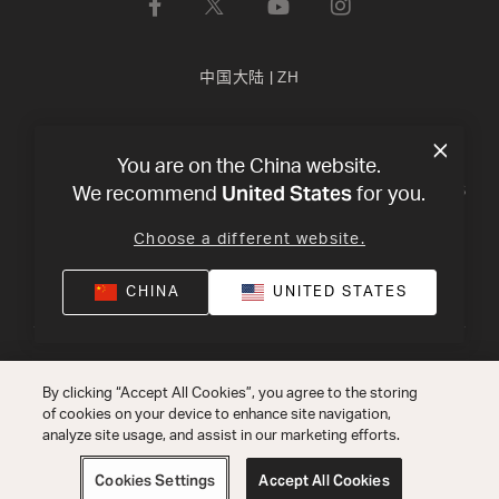
中国大陆
|
ZH
隐私政策
使用条款
You are on the China website.
United States
沪ICP备17018229号-3 上海电音马兰士电子有限公司
©
2026
We recommend
for you.
Harman International Industries, Incorporated 版权所有
Choose a different website.
CHINA
UNITED STATES
By clicking “Accept All Cookies”, you agree to the storing
of cookies on your device to enhance site navigation,
analyze site usage, and assist in our marketing efforts.
Cookies Settings
Accept All Cookies