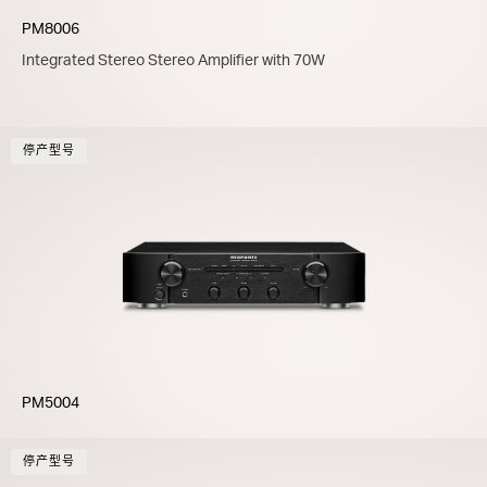
PM8006
Integrated Stereo Stereo Amplifier with 70W
停产型号
PM5004
停产型号